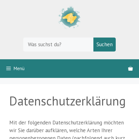
Zum
Inhalt
springen
Suchen
Suchen
Menü
Datenschutzerklärung
Mit der folgenden Datenschutzerklärung möchten
wir Sie darüber aufklären, welche Arten Ihrer
personenbezogenen Daten (nachfolgend auch kurz