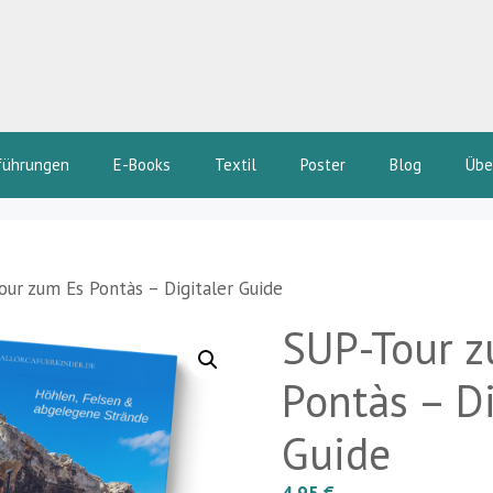
führungen
E-Books
Textil
Poster
Blog
Übe
ur zum Es Pontàs – Digitaler Guide
SUP-Tour z
Pontàs – Di
Guide