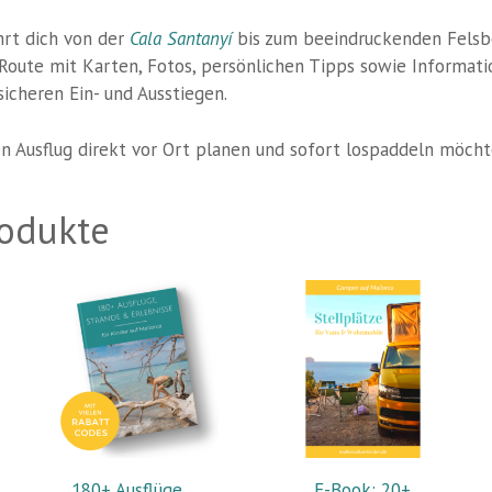
ührt dich von der
Cala Santanyí
bis zum beeindruckenden Fels
Route mit Karten, Fotos, persönlichen Tipps sowie Informati
icheren Ein- und Ausstiegen.
ren Ausflug direkt vor Ort planen und sofort lospaddeln möcht
rodukte
180+ Ausflüge,
E-Book: 20+