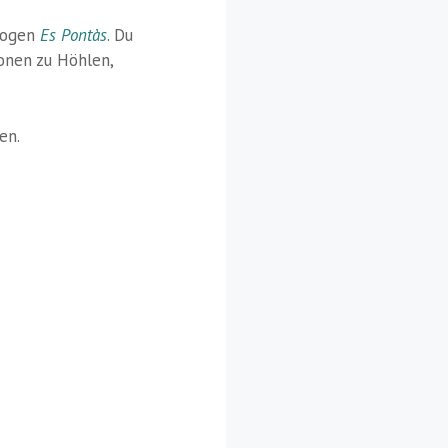
bogen
Es Pontàs
. Du
onen zu Höhlen,
en.