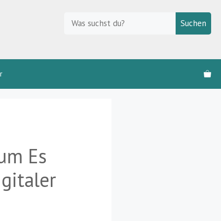
Suchen
Suchen
r
um Es
gitaler